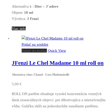
Alternatíva k :
Dior – J´adore
Objem:
10 ml
Výrobca:
J Fenzi
Viac info
Pridať na wishlist
Pridať do košíka
Quick View
JFenzi Le Chel Madame 10 ml roll on
Alternatva vône: Chanel - Coco Mademoiselle
5,00
€
ROLL ON parfém obsahuje vysokú koncentráciu vonných
látok (esenciálnych olejov) pre dlhotrvajúcu a intenzívnejšiu
vôňu. Gulička slúži na jednoduchšie nanášanie parfému.