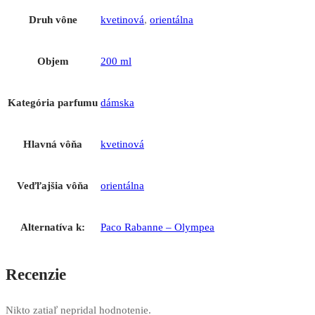
Druh vône
kvetinová
,
orientálna
Objem
200 ml
Kategória parfumu
dámska
Hlavná vôňa
kvetinová
Veďľajšia vôňa
orientálna
Alternatíva k:
Paco Rabanne – Olympea
Recenzie
Nikto zatiaľ nepridal hodnotenie.