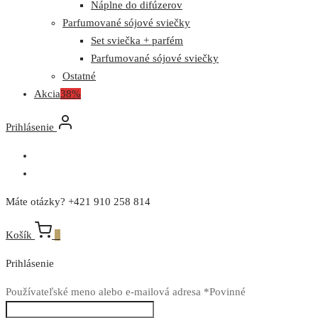
Náplne do difúzerov
Parfumované sójové sviečky
Set sviečka + parfém
Parfumované sójové sviečky
Ostatné
Akcia
38%
Prihlásenie
Máte otázky? +421 910 258 814
Košík
0
Prihlásenie
Používateľské meno alebo e-mailová adresa
*
Povinné