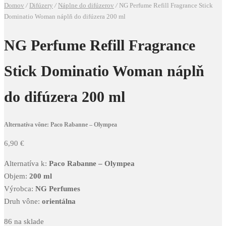
Domov
/
Difúzery
/
Náplne do difúzerov
/
NG Perfume Refill Fragrance Stick
Dominatio Woman náplň do difúzera 200 ml
NG Perfume Refill Fragrance
Stick Dominatio Woman náplň
do difúzera 200 ml
Alternatíva vône: Paco Rabanne – Olympea
6,90
€
Alternatíva k:
Paco Rabanne – Olympea
Objem:
200 ml
Výrobca:
NG Perfumes
Druh vône:
orientálna
86 na sklade