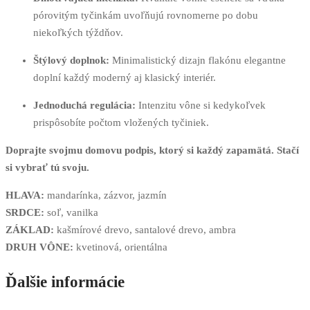
pórovitým tyčinkám uvoľňujú rovnomerne po dobu
niekoľkých týždňov.
Štýlový doplnok:
Minimalistický dizajn flakónu elegantne
doplní každý moderný aj klasický interiér.
Jednoduchá regulácia:
Intenzitu vône si kedykoľvek
prispôsobíte počtom vložených tyčiniek.
Doprajte svojmu domovu podpis, ktorý si každý zapamätá. Stačí
si vybrať tú svoju.
HLAVA:
mandarínka, zázvor, jazmín
SRDCE:
soľ, vanilka
ZÁKLAD:
kašmírové drevo, santalové drevo, ambra
DRUH VÔNE:
kvetinová, orientálna
Ďalšie informácie