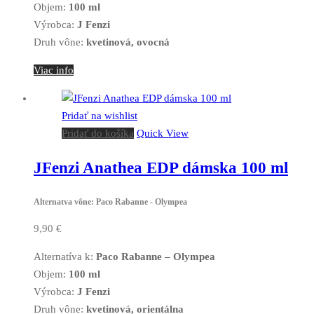
Objem:
100 ml
Výrobca:
J Fenzi
Druh vône:
kvetinová, ovocná
Viac info
Pridať na wishlist
Pridať do košíka
Quick View
JFenzi Anathea EDP dámska 100 ml
Alternatva vône: Paco Rabanne - Olympea
9,90
€
Alternatíva k:
Paco Rabanne – Olympea
Objem:
100 ml
Výrobca:
J Fenzi
Druh vône:
kvetinová, orientálna