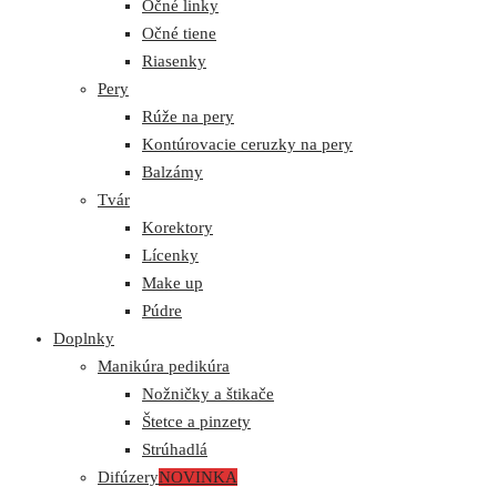
Očné linky
Očné tiene
Riasenky
Pery
Rúže na pery
Kontúrovacie ceruzky na pery
Balzámy
Tvár
Korektory
Lícenky
Make up
Púdre
Doplnky
Manikúra pedikúra
Nožničky a štikače
Štetce a pinzety
Strúhadlá
Difúzery
NOVINKA