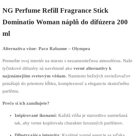
NG Perfume Refill Fragrance Stick
Dominatio Woman náplň do difúzera 200
ml
Alternatíva vône: Paco Rabanne – Olympea
Premeňte svoj interiér na miesto s nezameniteľnou atmosférou. Naše
tyčinkové difuzéry sú navrhnuté ako
verné alternatívy k
najznámejším svetovým vôňam
. Namiesto bežných osviežovačov
prinášajú do priestoru hĺbku, komplexnosť a eleganciu skutočného
parfému.
Prečo si ich zamilujete?
Inšpirované ikonami:
Každá vôňa je starostlivo namiešaná
tak, aby verne kopírovala charakter luxusných parfémov.
Dlhotrvajúca intenzita:
Kvalitné vonné esencie sa vďaka