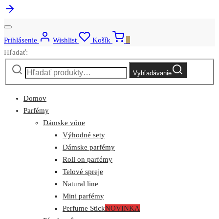
Prihlásenie
Wishlist
Košík
0
Hľadať:
Vyhľadávanie
Domov
Parfémy
Dámske vône
Výhodné sety
Dámske parfémy
Roll on parfémy
Telové spreje
Natural line
Mini parfémy
Perfume Stick
NOVINKA