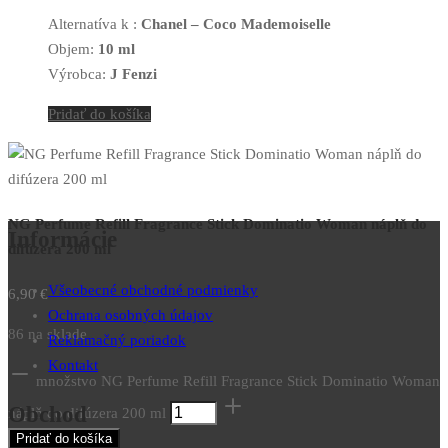
Alternatíva k :
Chanel – Coco Mademoiselle
Objem:
10 ml
Výrobca:
J Fenzi
Pridať do košíka
NG Perfume Refill Fragrance Stick Dominatio Woman náplň do
Informácie
difúzera 200 ml
Všeobecné obchodné podmienky
6,90
€
Ochrana osobných údajov
86 na sklade
Reklamačný poriadok
Kontakt
množstvo NG Perfume Refill Fragrance Stick Dominatio Woman
Obchod
náplň do difúzera 200 ml
Pridať do košíka