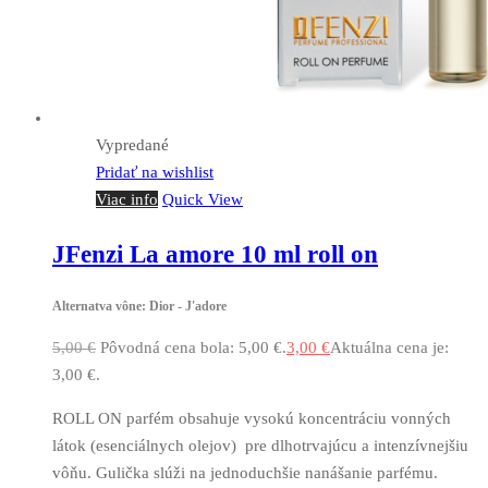
Vypredané
Pridať na wishlist
Viac info
Quick View
JFenzi La amore 10 ml roll on
Alternatva vône: Dior - J'adore
5,00
€
Pôvodná cena bola: 5,00 €.
3,00
€
Aktuálna cena je:
3,00 €.
ROLL ON parfém obsahuje vysokú koncentráciu vonných
látok (esenciálnych olejov) pre dlhotrvajúcu a intenzívnejšiu
vôňu. Gulička slúži na jednoduchšie nanášanie parfému.