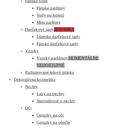
Pánske vône
Pánske parfémy
Vody po holení
Mini parfémy
Darčekové sady
NOVINKA
Dámske darčekové sady
Pánske darčekové sady
Vzorky
Vzorky parfémov
MOMENTÁLNE
NEDOSTUPNÉ
Parfumované telové mlieka
Dekoratívna kozmetika
Nechty
Laky na nechty
Starostlivosť o nechty
Oči
Ceruzky na oči
Ceruzky na obočie