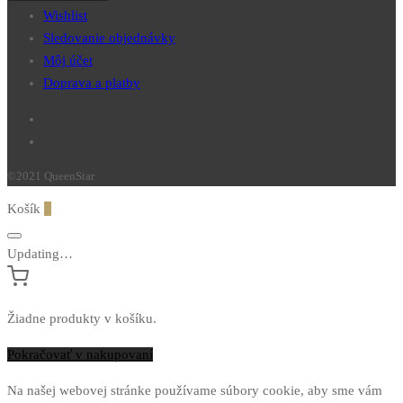
Wishlist
Sledovanie objednávky
Môj účet
Doprava a platby
©2021 QueenStar
Košík
0
Updating…
Žiadne produkty v košíku.
Pokračovať v nakupovaní
Na našej webovej stránke používame súbory cookie, aby sme vám