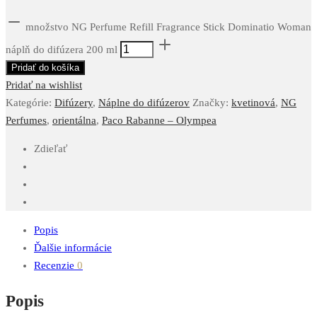
množstvo NG Perfume Refill Fragrance Stick Dominatio Woman
náplň do difúzera 200 ml
Pridať do košíka
Pridať na wishlist
Kategórie:
Difúzery
,
Náplne do difúzerov
Značky:
kvetinová
,
NG
Perfumes
,
orientálna
,
Paco Rabanne – Olympea
Zdieľať
Popis
Ďalšie informácie
Recenzie
0
Popis