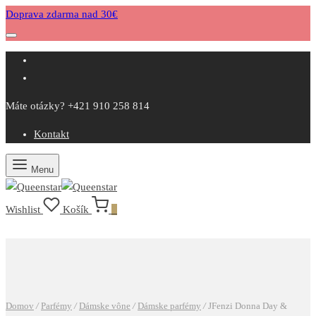
Doprava zdarma nad 30€
Máte otázky? +421 910 258 814
Kontakt
Menu
Wishlist
Košík
0
Domov
/
Parfémy
/
Dámske vône
/
Dámske parfémy
/
JFenzi Donna Day &