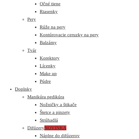
Očné tiene
Riasenky
Pery
Rúže na pery
Kontúrovacie ceruzky na pery
Balzámy
Tvár
Korektory
Lícenky
Make up
Púdre
Doplnky
Manikúra pedikúra
Nožničky a štikače
Štetce a pinzety
Strúhadlá
Difúzery
NOVINKA
Náplne do difúzerov