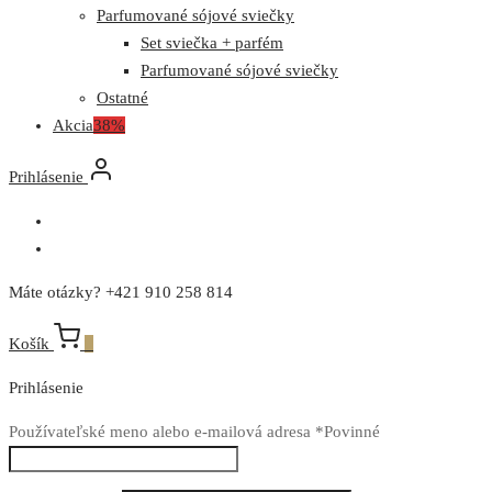
Parfumované sójové sviečky
Set sviečka + parfém
Parfumované sójové sviečky
Ostatné
Akcia
38%
Prihlásenie
Máte otázky? +421 910 258 814
Košík
0
Prihlásenie
Používateľské meno alebo e-mailová adresa
*
Povinné