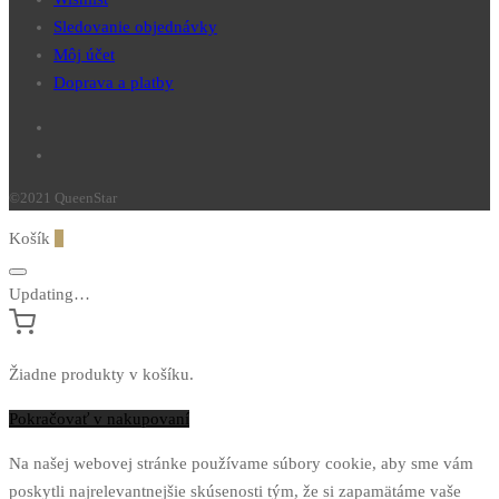
Sledovanie objednávky
Môj účet
Doprava a platby
©2021 QueenStar
Košík
0
Updating…
Žiadne produkty v košíku.
Pokračovať v nakupovaní
Na našej webovej stránke používame súbory cookie, aby sme vám
poskytli najrelevantnejšie skúsenosti tým, že si zapamätáme vaše