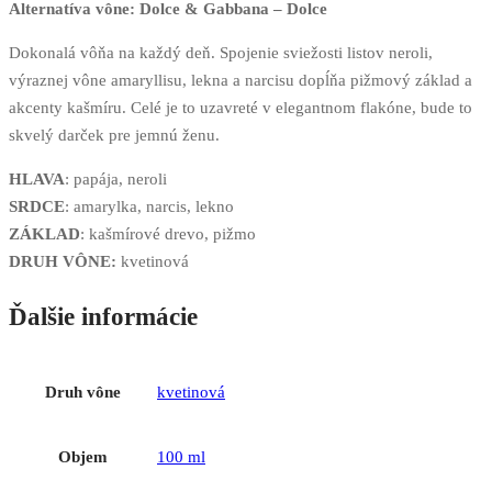
Alternatíva vône: Dolce & Gabbana – Dolce
Dokonalá vôňa na každý deň. Spojenie sviežosti listov neroli,
výraznej vône amaryllisu, lekna a narcisu dopĺňa pižmový základ a
akcenty kašmíru. Celé je to uzavreté v elegantnom flakóne, bude to
skvelý darček pre jemnú ženu.
HLAVA
: papája, neroli
SRDCE
: amarylka, narcis, lekno
ZÁKLAD
: kašmírové drevo, pižmo
DRUH VÔNE:
kvetinová
Ďalšie informácie
Druh vône
kvetinová
Objem
100 ml