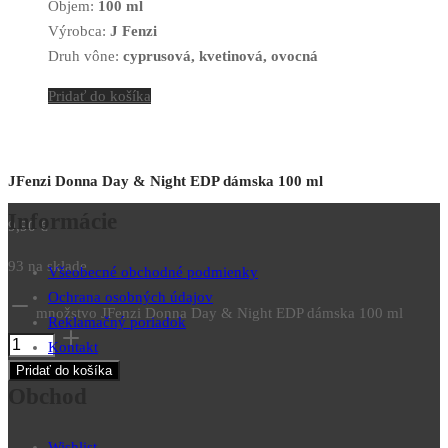
Objem:
100 ml
Výrobca:
J Fenzi
Druh vône:
cyprusová, kvetinová, ovocná
Pridať do košíka
JFenzi Donna Day & Night EDP dámska 100 ml
Informácie
9,90
€
93 na sklade
Všeobecné obchodné podmienky
Ochrana osobných údajov
množstvo JFenzi Donna Day & Night EDP dámska 100 ml
Reklamačný poriadok
Kontakt
Pridať do košíka
Obchod
Wishlist