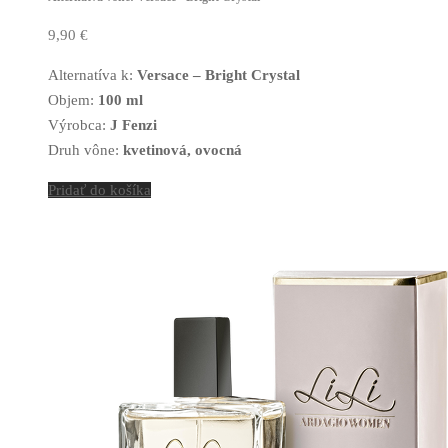
9,90
€
Alternatíva k:
Versace – Bright Crystal
Objem:
100 ml
Výrobca:
J Fenzi
Druh vône:
kvetinová, ovocná
Pridať do košíka