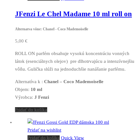
JFenzi Le Chel Madame 10 ml roll on
Alternatva vône: Chanel - Coco Mademoiselle
5,00
€
ROLL ON parfém obsahuje vysokú koncentráciu vonných
látok (esenciálnych olejov) pre dlhotrvajúcu a intenzívnejšiu
vôňu. Gulička slúži na jednoduchšie nanášanie parfému.
Alternatíva k :
Chanel – Coco Mademoiselle
Objem:
10 ml
Výrobca:
J Fenzi
Pridať do košíka
Pridať na wishlist
Pridať do košíka
Quick View