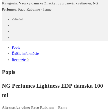
Kategória:
Vzorky dámske
Značky:
cyprusová
,
kvetinová
,
NG
Perfumes
,
Paco Rabanne - Fame
Zdieľať
Popis
Ďalšie informácie
Recenzie
0
Popis
NG Perfumes Lightness EDP dámska 100
ml
Alternatíva vône: Paco Rabanne – Fame