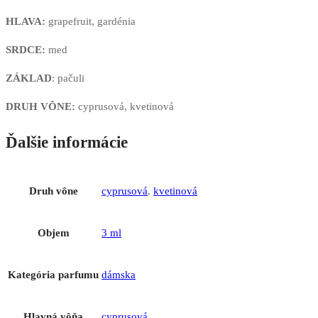
HLAVA:
grapefruit, gardénia
SRDCE:
med
ZÁKLAD
: pačuli
DRUH VÔNE:
cyprusová, kvetinová
Ďalšie informácie
Druh vône
cyprusová
,
kvetinová
Objem
3 ml
Kategória parfumu
dámska
Hlavná vôňa
cyprusová