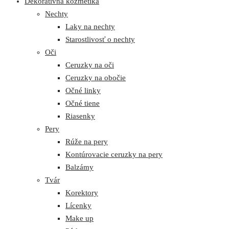
Dekoratívna kozmetika
Nechty
Laky na nechty
Starostlivosť o nechty
Oči
Ceruzky na oči
Ceruzky na obočie
Očné linky
Očné tiene
Riasenky
Pery
Rúže na pery
Kontúrovacie ceruzky na pery
Balzámy
Tvár
Korektory
Lícenky
Make up