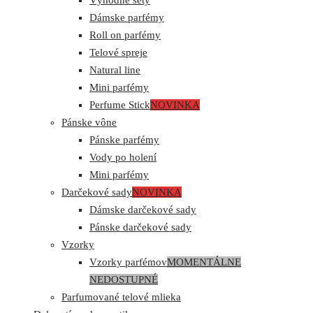
Dámske parfémy
Roll on parfémy
Telové spreje
Natural line
Mini parfémy
Perfume Stick
NOVINKA
Pánske vône
Pánske parfémy
Vody po holení
Mini parfémy
Darčekové sady
NOVINKA
Dámske darčekové sady
Pánske darčekové sady
Vzorky
Vzorky parfémov
MOMENTÁLNE
NEDOSTUPNÉ
Parfumované telové mlieka