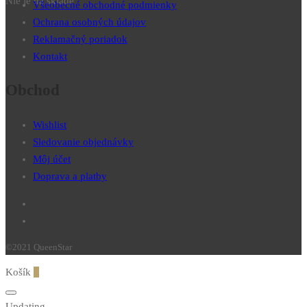
Nie je na sklade
Všeobecné obchodné podmienky
Ochrana osobných údajov
Reklamačný poriadok
Kontakt
Obchod
Wishlist
Sledovanie objednávky
Môj účet
Doprava a platby
©2021 QueenStar
Košík
0
Updating…