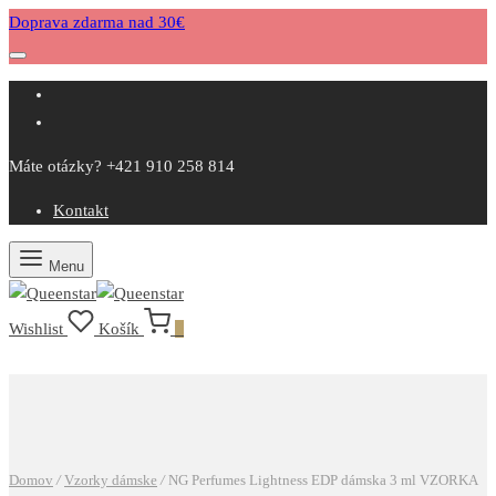
Doprava zdarma nad 30€
Máte otázky? +421 910 258 814
Kontakt
Menu
Wishlist
Košík
0
Domov
/
Vzorky dámske
/
NG Perfumes Lightness EDP dámska 3 ml VZORKA