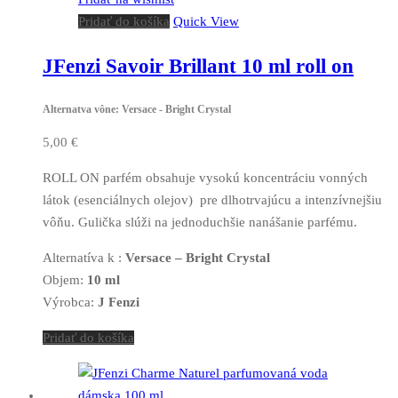
Pridať do košíka
Quick View
JFenzi Savoir Brillant 10 ml roll on
Alternatva vône: Versace - Bright Crystal
5,00
€
ROLL ON parfém obsahuje vysokú koncentráciu vonných
látok (esenciálnych olejov) pre dlhotrvajúcu a intenzívnejšiu
vôňu. Gulička slúži na jednoduchšie nanášanie parfému.
Alternatíva k :
Versace – Bright Crystal
Objem:
10 ml
Výrobca:
J Fenzi
Pridať do košíka