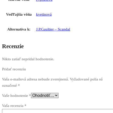
Veďľajšia vôňa
kvetinová
Alternatíva k:
J.P.Gaultier – Scandal
Recenzie
Nikto zatiaľ nepridal hodnotenie.
Pridať recenziu
Vaša e-mailová adresa nebude zverejnená.
Vyžadované polia sú
označené
*
Vaše hodnotenie
*
Vaša recenzia
*