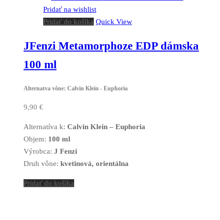
Pridať na wishlist
Pridať do košíka
Quick View
JFenzi Metamorphoze EDP dámska
100 ml
Alternatva vône: Calvin Klein - Euphoria
9,90
€
Alternatíva k:
Calvin Klein – Euphoria
Objem:
100 ml
Výrobca:
J Fenzi
Druh vône:
kvetinová, orientálna
Pridať do košíka