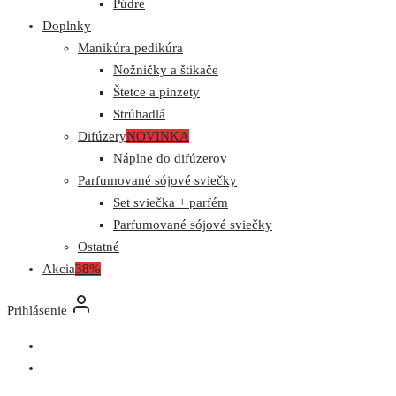
Púdre
Doplnky
Manikúra pedikúra
Nožničky a štikače
Štetce a pinzety
Strúhadlá
Difúzery
NOVINKA
Náplne do difúzerov
Parfumované sójové sviečky
Set sviečka + parfém
Parfumované sójové sviečky
Ostatné
Akcia
38%
Prihlásenie