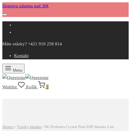
Doprava zdarma nad 30€
Máte otázky? +421 910 258 814
Kontakt
Menu
Wishlist
Košík
0
Domov
/
Vzorky dámske
/
NG Perfumes Crystal Pink EDP dámska 3 ml