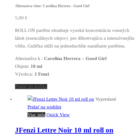
Alternatva vône: Carolina Herrera - Good Girl
5,00
€
ROLL ON parfém obsahuje vysokú koncentráciu vonných
látok (esenciálnych olejov) pre dlhotrvajúcu a intenzívnejšiu
vôňu. Gulička slúži na jednoduchšie nanášanie parfému.
Alternatíva k :
Carolina Herrera – Good Girl
Objem:
10 ml
Výrobca:
J Fenzi
Pridať do košíka
Vypredané
Pridať na wishlist
Viac info
Quick View
JFenzi Lettre Noir 10 ml roll on