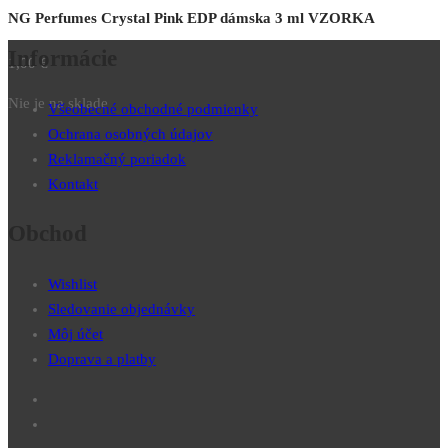
NG Perfumes Crystal Pink EDP dámska 3 ml VZORKA
Informácie
1,00
€
Nie je na sklade
Všeobecné obchodné podmienky
Ochrana osobných údajov
Reklamačný poriadok
Kontakt
Obchod
Wishlist
Sledovanie objednávky
Môj účet
Doprava a platby