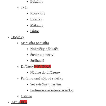
Balzámy
Tvár
Korektory
Lícenky
Make up
Púdre
Doplnky
Manikúra pedikúra
Nožničky a štikače
Štetce a pinzety
Strúhadlá
Difúzery
NOVINKA
Náplne do difúzerov
Parfumované sójové sviečky
Set sviečka + parfém
Parfumované sójové sviečky
Ostatné
Akcia
38%