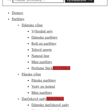
Vyhľadávanie
Domov
Parfémy
Dámske vône
Výhodné sety
Dámske parfémy
Roll on parfémy
Telové spreje
Natural line
Mini parfémy
Perfume Stick
NOVINKA
Pánske vône
Pánske parfémy
Vody po holení
Mini parfémy
Darčekové sady
NOVINKA
Dámske darčekové sady