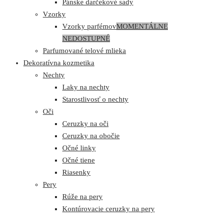
Pánske darčekové sady
Vzorky
Vzorky parfémov
MOMENTÁLNE
NEDOSTUPNÉ
Parfumované telové mlieka
Dekoratívna kozmetika
Nechty
Laky na nechty
Starostlivosť o nechty
Oči
Ceruzky na oči
Ceruzky na obočie
Očné linky
Očné tiene
Riasenky
Pery
Rúže na pery
Kontúrovacie ceruzky na pery