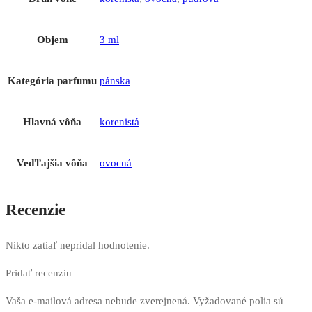
Objem
3 ml
Kategória parfumu
pánska
Hlavná vôňa
korenistá
Veďľajšia vôňa
ovocná
Recenzie
Nikto zatiaľ nepridal hodnotenie.
Pridať recenziu
Vaša e-mailová adresa nebude zverejnená.
Vyžadované polia sú