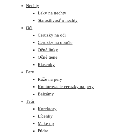
Nechty
Laky na nechty
Starostlivosť o nechty
Oči
Ceruzky na oči
Ceruzky na obočie
Očné linky
Očné tiene
Riasenky
Pery
Rúže na pery
Kontúrovacie ceruzky na pery
Balzámy
Tvár
Korektory
Lícenky
Make up
Púdre