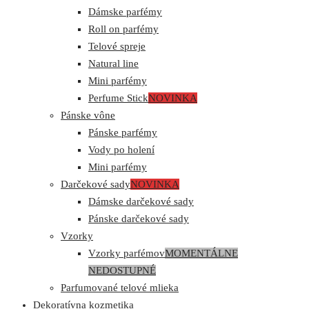
Dámske parfémy
Roll on parfémy
Telové spreje
Natural line
Mini parfémy
Perfume Stick
NOVINKA
Pánske vône
Pánske parfémy
Vody po holení
Mini parfémy
Darčekové sady
NOVINKA
Dámske darčekové sady
Pánske darčekové sady
Vzorky
Vzorky parfémov
MOMENTÁLNE
NEDOSTUPNÉ
Parfumované telové mlieka
Dekoratívna kozmetika