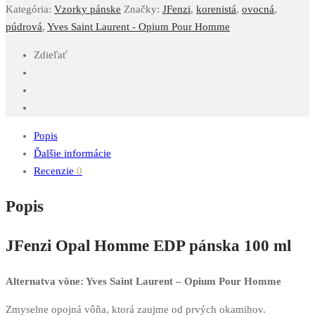
Kategória:
Vzorky pánske
Značky:
JFenzi
,
korenistá
,
ovocná
,
púdrová
,
Yves Saint Laurent - Opium Pour Homme
Zdieľať
Popis
Ďalšie informácie
Recenzie
0
Popis
JFenzi Opal Homme EDP pánska 100 ml
Alternatva vône: Yves Saint Laurent – Opium Pour Homme
Zmyselne opojná vôňa, ktorá zaujme od prvých okamihov.