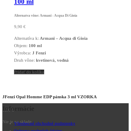
100 ml
Alternatva vône: Armani - Acqua Di Gioia
9,90
€
Alternatíva k:
Armani – Acqua di Gioia
Objem:
100 ml
Výrobca:
J Fenzi
Druh vône:
kvetinová, vodná
Pridať do košíka
JFenzi Opal Homme EDP pánska 3 ml VZORKA
Informácie
1,00
€
Nie je na sklade
Všeobecné obchodné podmienky
Ochrana osobných údajov