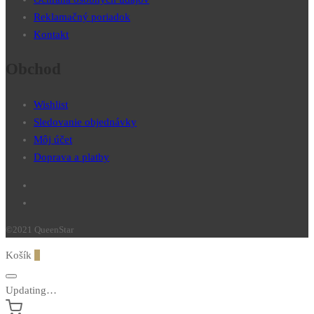
Reklamačný poriadok
Kontakt
Obchod
Wishlist
Sledovanie objednávky
Môj účet
Doprava a platby
©2021 QueenStar
Košík
0
Updating…