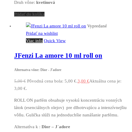
Druh vône:
kvetinová
Pridať do košíka
Vypredané
Pridať na wishlist
Viac info
Quick View
JFenzi La amore 10 ml roll on
Alternatva vône: Dior - J'adore
5,00
€
Pôvodná cena bola: 5,00 €.
3,00
€
Aktuálna cena je:
3,00 €.
ROLL ON parfém obsahuje vysokú koncentráciu vonných
látok (esenciálnych olejov) pre dlhotrvajúcu a intenzívnejšiu
vôňu. Gulička slúži na jednoduchšie nanášanie parfému.
Alternatíva k :
Dior – J´adore