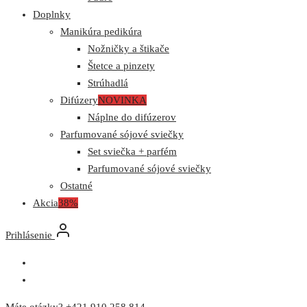
Doplnky
Manikúra pedikúra
Nožničky a štikače
Štetce a pinzety
Strúhadlá
Difúzery
NOVINKA
Náplne do difúzerov
Parfumované sójové sviečky
Set sviečka + parfém
Parfumované sójové sviečky
Ostatné
Akcia
38%
Prihlásenie
Máte otázky? +421 910 258 814