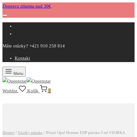
Doprava zdarma nad 30€
Máte otázky? +421 910 258 814
Kontakt
Menu
Wishlist
Košík
0
Domov
/
Vzorky pánske
/
JFenzi Opal Homme EDP pánska 3 ml VZORKA