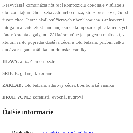
Nezvyčajná kombinácia nôt robí kompozíciu dokonale v súlade s
obrazom tajomného a sebavedomého muža, ktorý presne vie, čo od
života chce. Jemná sladkosť čiernych ríbezlí spojená s anízovými
intrigami a tento efekt umocňuje srdce kompozície plné korenistých
tónov korenia a galgánu. Základom vône je apogeum mužnosti, v
ktorom sa do popredia dostáva céder a tolu balzam, pričom celku
dodáva eleganciu štipka bourbonskej vanilky.
HLAVA:
aníz, čierne ríbezle
SRDCE:
galangal, korenie
ZÁKLAD:
tolu balzam, atlasový céder, bourbonská vanilka
DRUH VÔNE:
korenistá, ovocná, púdrová
Ďalšie informácie
Druh vône
korenistá
,
ovocná
,
púdrová