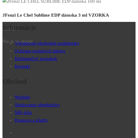
JFenzi Le Chel Sublime EDP dámska 3 ml VZORKA
Informácie
1,00
€
Nie je na sklade
Všeobecné obchodné podmienky
Ochrana osobných údajov
Reklamačný poriadok
Kontakt
Obchod
Wishlist
Sledovanie objednávky
Môj účet
Doprava a platby