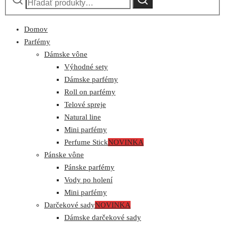
Domov
Parfémy
Dámske vône
Výhodné sety
Dámske parfémy
Roll on parfémy
Telové spreje
Natural line
Mini parfémy
Perfume Stick
NOVINKA
Pánske vône
Pánske parfémy
Vody po holení
Mini parfémy
Darčekové sady
NOVINKA
Dámske darčekové sady