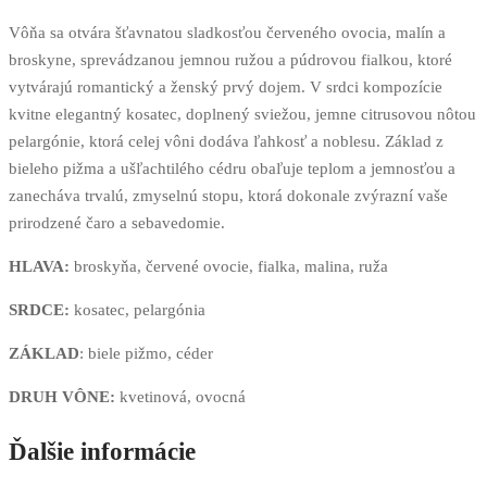
Vôňa sa otvára šťavnatou sladkosťou červeného ovocia, malín a
broskyne, sprevádzanou jemnou ružou a púdrovou fialkou, ktoré
vytvárajú romantický a ženský prvý dojem. V srdci kompozície
kvitne elegantný kosatec, doplnený sviežou, jemne citrusovou nôtou
pelargónie, ktorá celej vôni dodáva ľahkosť a noblesu. Základ z
bieleho pižma a ušľachtilého cédru obaľuje teplom a jemnosťou a
zanecháva trvalú, zmyselnú stopu, ktorá dokonale zvýrazní vaše
prirodzené čaro a sebavedomie.
HLAVA:
broskyňa, červené ovocie, fialka, malina, ruža
SRDCE:
kosatec, pelargónia
ZÁKLAD
: biele pižmo, céder
DRUH VÔNE:
kvetinová, ovocná
Ďalšie informácie