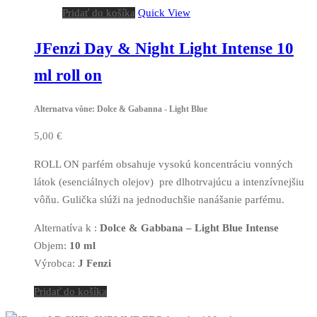
Pridať do košíka
Quick View
JFenzi Day & Night Light Intense 10
ml roll on
Alternatva vône: Dolce & Gabanna - Light Blue
5,00
€
ROLL ON parfém obsahuje vysokú koncentráciu vonných
látok (esenciálnych olejov) pre dlhotrvajúcu a intenzívnejšiu
vôňu. Gulička slúži na jednoduchšie nanášanie parfému.
Alternatíva k :
Dolce & Gabbana – Light Blue Intense
Objem:
10 ml
Výrobca:
J Fenzi
Pridať do košíka