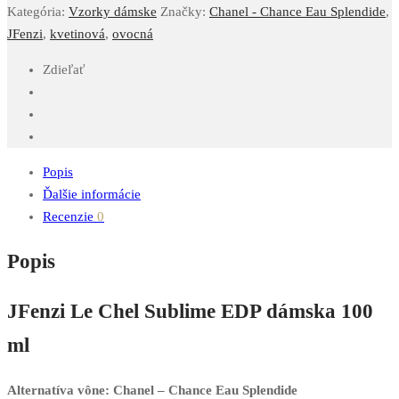
Kategória:
Vzorky dámske
Značky:
Chanel - Chance Eau Splendide
,
JFenzi
,
kvetinová
,
ovocná
Zdieľať
Popis
Ďalšie informácie
Recenzie
0
Popis
JFenzi Le Chel Sublime EDP dámska 100
ml
Alternatíva vône: Chanel – Chance Eau Splendide