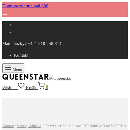
Doprava zdarma nad 30€
Máte otázky? +421 910 258 814
Kontakt
Menu
Wishlist
Košík
0
Domov
/
Vzorky dámske
/
JFenzi Le Chel Sublime EDP dámska 3 ml VZORKA