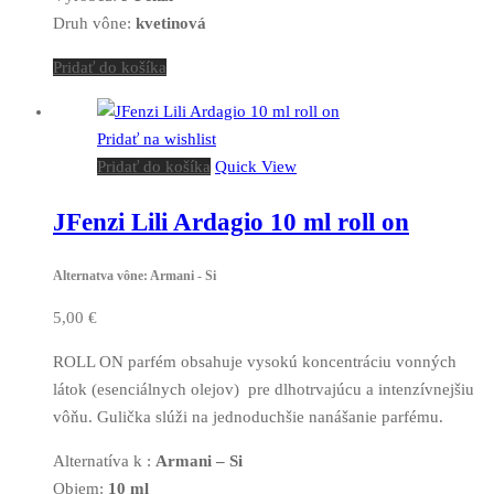
Druh vône:
kvetinová
Pridať do košíka
Pridať na wishlist
Pridať do košíka
Quick View
JFenzi Lili Ardagio 10 ml roll on
Alternatva vône: Armani - Si
5,00
€
ROLL ON parfém obsahuje vysokú koncentráciu vonných
látok (esenciálnych olejov) pre dlhotrvajúcu a intenzívnejšiu
vôňu. Gulička slúži na jednoduchšie nanášanie parfému.
Alternatíva k :
Armani – Si
Objem:
10 ml