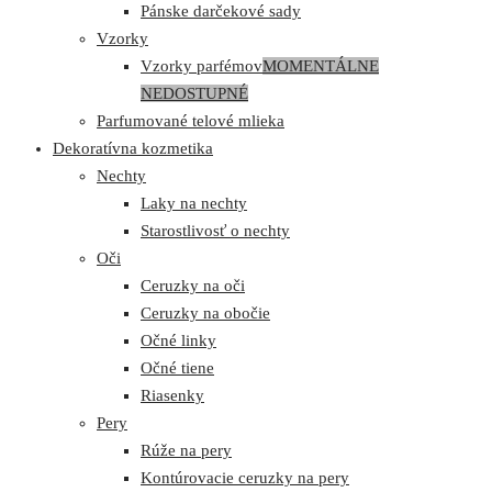
Pánske darčekové sady
Vzorky
Vzorky parfémov
MOMENTÁLNE
NEDOSTUPNÉ
Parfumované telové mlieka
Dekoratívna kozmetika
Nechty
Laky na nechty
Starostlivosť o nechty
Oči
Ceruzky na oči
Ceruzky na obočie
Očné linky
Očné tiene
Riasenky
Pery
Rúže na pery
Kontúrovacie ceruzky na pery