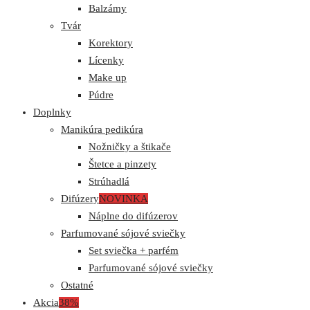
Balzámy
Tvár
Korektory
Lícenky
Make up
Púdre
Doplnky
Manikúra pedikúra
Nožničky a štikače
Štetce a pinzety
Strúhadlá
Difúzery
NOVINKA
Náplne do difúzerov
Parfumované sójové sviečky
Set sviečka + parfém
Parfumované sójové sviečky
Ostatné
Akcia
38%