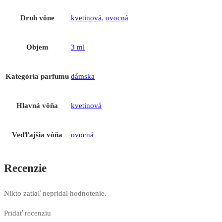
Druh vône
kvetinová
,
ovocná
Objem
3 ml
Kategória parfumu
dámska
Hlavná vôňa
kvetinová
Veďľajšia vôňa
ovocná
Recenzie
Nikto zatiaľ nepridal hodnotenie.
Pridať recenziu