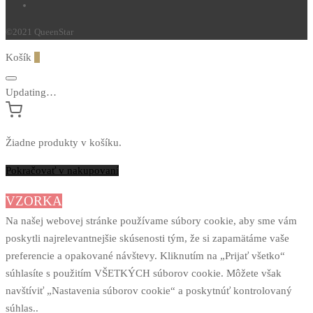
©2021 QueenStar
Košík
0
Updating…
Žiadne produkty v košíku.
Pokračovať v nakupovaní
VZORKA
Na našej webovej stránke používame súbory cookie, aby sme vám
poskytli najrelevantnejšie skúsenosti tým, že si zapamätáme vaše
preferencie a opakované návštevy. Kliknutím na „Prijať všetko“
súhlasíte s použitím VŠETKÝCH súborov cookie. Môžete však
navštíviť „Nastavenia súborov cookie“ a poskytnúť kontrolovaný
súhlas..