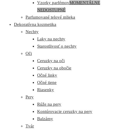
Vzorky parfémov
MOMENTÁLNE
NEDOSTUPNÉ
Parfumované telové mlieka
Dekoratívna kozmetika
Nechty
Laky na nechty
Starostlivosť o nechty
Oči
Ceruzky na oči
Ceruzky na obočie
Očné linky
Očné tiene
Riasenky
Pery
Rúže na pery
Kontúrovacie ceruzky na pery
Balzámy
Tvár