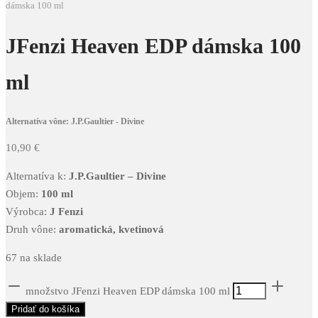
dámska 100 ml
JFenzi Heaven EDP dámska 100
ml
Alternatíva vône: J.P.Gaultier - Divine
10,90
€
Alternatíva k:
J.P.Gaultier – Divine
Objem:
100 ml
Výrobca:
J Fenzi
Druh vône:
aromatická, kvetinová
67 na sklade
množstvo JFenzi Heaven EDP dámska 100 ml
Pridať do košíka