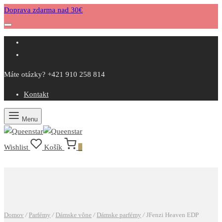
Doprava zdarma nad 30€
Máte otázky? +421 910 258 814
Kontakt
Menu
Wishlist
Košík
0
Domov
/
Parfémy
/
Dámske vône
/
Dámske parfémy
/
JFenzi Heaven EDP