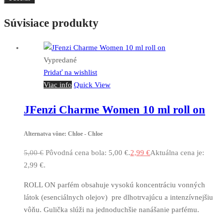
Súvisiace produkty
Vypredané
Pridať na wishlist
Viac info
Quick View
JFenzi Charme Women 10 ml roll on
Alternatva vône: Chloe - Chloe
5,00
€
Pôvodná cena bola: 5,00 €.
2,99
€
Aktuálna cena je:
2,99 €.
ROLL ON parfém obsahuje vysokú koncentráciu vonných
látok (esenciálnych olejov) pre dlhotrvajúcu a intenzívnejšiu
vôňu. Gulička slúži na jednoduchšie nanášanie parfému.