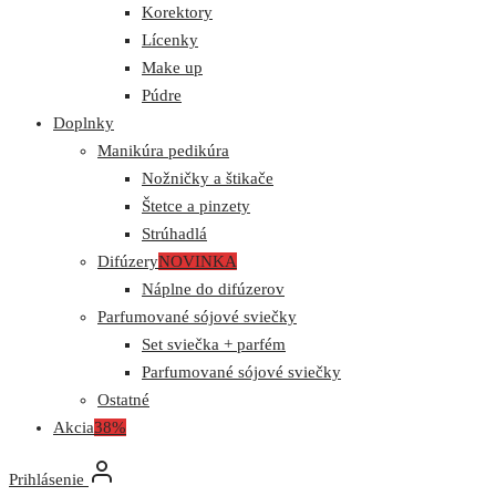
Korektory
Lícenky
Make up
Púdre
Doplnky
Manikúra pedikúra
Nožničky a štikače
Štetce a pinzety
Strúhadlá
Difúzery
NOVINKA
Náplne do difúzerov
Parfumované sójové sviečky
Set sviečka + parfém
Parfumované sójové sviečky
Ostatné
Akcia
38%
Prihlásenie