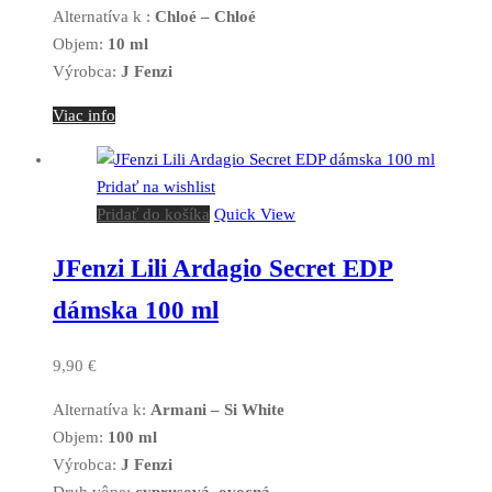
Alternatíva k :
Chloé – Chloé
Objem:
10 ml
Výrobca:
J Fenzi
Viac info
Pridať na wishlist
Pridať do košíka
Quick View
JFenzi Lili Ardagio Secret EDP
dámska 100 ml
9,90
€
Alternatíva k:
Armani – Si White
Objem:
100 ml
Výrobca:
J Fenzi
Druh vône:
cyprusová, ovocná