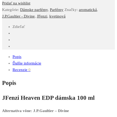
Pridať na wishlist
Kategórie:
Dámske parfémy
,
Parfémy
Značky:
aromatická
,
J.P.Gaultier - Divine
,
JFenzi
,
kvetinová
Zdieľať
Popis
Ďalšie informácie
Recenzie
0
Popis
JFenzi Heaven EDP dámska 100 ml
Alternatíva vône: J.P.Gaultier – Divine