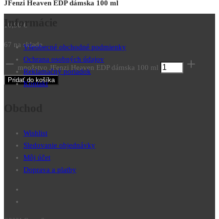
JFenzi Heaven EDP dámska 100 ml
Informácie
10,90
€
67 na sklade
Všeobecné obchodné podmienky
Ochrana osobných údajov
množstvo JFenzi Heaven EDP dámska 100 ml
Reklamačný poriadok
Pridať do košíka
Kontakt
Obchod
Wishlist
Sledovanie objednávky
Môj účet
Doprava a platby