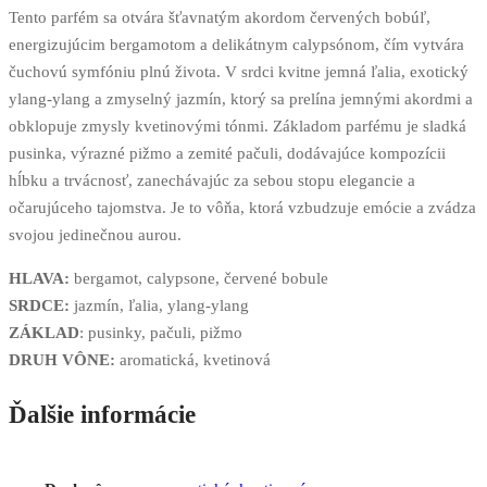
Tento parfém sa otvára šťavnatým akordom červených bobúľ,
energizujúcim bergamotom a delikátnym calypsónom, čím vytvára
čuchovú symfóniu plnú života. V srdci kvitne jemná ľalia, exotický
ylang-ylang a zmyselný jazmín, ktorý sa prelína jemnými akordmi a
obklopuje zmysly kvetinovými tónmi. Základom parfému je sladká
pusinka, výrazné pižmo a zemité pačuli, dodávajúce kompozícii
hĺbku a trvácnosť, zanechávajúc za sebou stopu elegancie a
očarujúceho tajomstva. Je to vôňa, ktorá vzbudzuje emócie a zvádza
svojou jedinečnou aurou.
HLAVA:
bergamot, calypsone, červené bobule
SRDCE:
jazmín, ľalia, ylang-ylang
ZÁKLAD
: pusinky, pačuli, pižmo
DRUH VÔNE:
aromatická, kvetinová
Ďalšie informácie