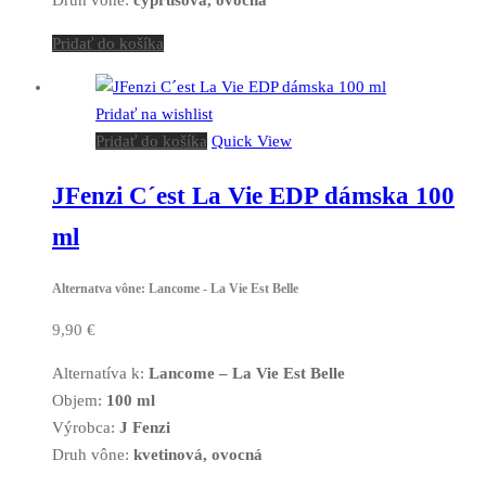
Pridať do košíka
Pridať na wishlist
Pridať do košíka
Quick View
JFenzi C´est La Vie EDP dámska 100
ml
Alternatva vône: Lancome - La Vie Est Belle
9,90
€
Alternatíva k:
Lancome – La Vie Est Belle
Objem:
100 ml
Výrobca:
J Fenzi
Druh vône:
kvetinová, ovocná