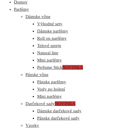
Domov
Parfémy
Dámske vône
Výhodné sety
Dámske parfémy
Roll on parfémy
Telové spreje
Natural line
Mini parfémy
Perfume Stick
NOVINKA
Pánske vône
Pánske parfémy
Vody po holení
Mini parfémy
Darčekové sady
NOVINKA
Dámske darčekové sady
Pánske darčekové sady
Vzorky