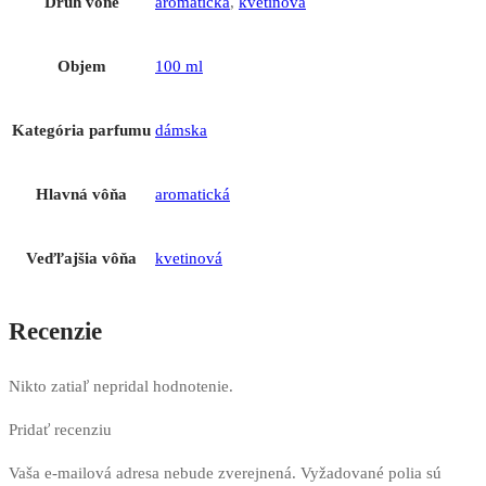
Druh vône
aromatická
,
kvetinová
Objem
100 ml
Kategória parfumu
dámska
Hlavná vôňa
aromatická
Veďľajšia vôňa
kvetinová
Recenzie
Nikto zatiaľ nepridal hodnotenie.
Pridať recenziu
Vaša e-mailová adresa nebude zverejnená.
Vyžadované polia sú