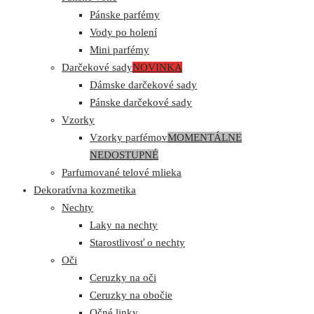
Pánske parfémy
Vody po holení
Mini parfémy
Darčekové sady
NOVINKA
Dámske darčekové sady
Pánske darčekové sady
Vzorky
Vzorky parfémov
MOMENTÁLNE
NEDOSTUPNÉ
Parfumované telové mlieka
Dekoratívna kozmetika
Nechty
Laky na nechty
Starostlivosť o nechty
Oči
Ceruzky na oči
Ceruzky na obočie
Očné linky