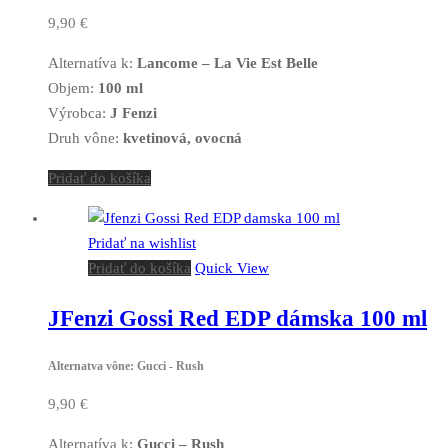
9,90
€
Alternatíva k:
Lancome – La Vie Est Belle
Objem:
100 ml
Výrobca:
J Fenzi
Druh vône:
kvetinová, ovocná
Pridať do košíka
Pridať na wishlist
Pridať do košíka
Quick View
JFenzi Gossi Red EDP dámska 100 ml
Alternatva vône: Gucci - Rush
9,90
€
Alternatíva k:
Gucci – Rush