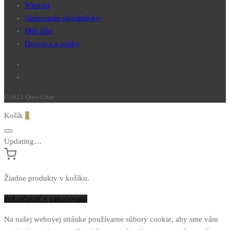
Wishlist
Sledovanie objednávky
Môj účet
Doprava a platby
©2021 QueenStar
Košík
0
Updating…
Žiadne produkty v košíku.
Pokračovať v nakupovaní
Na našej webovej stránke používame súbory cookie, aby sme vám