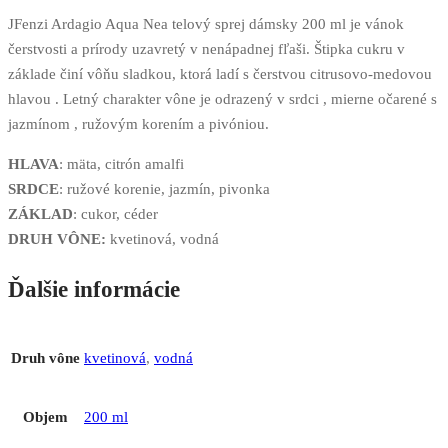
JFenzi Ardagio Aqua Nea telový sprej dámsky 200 ml je vánok
čerstvosti a prírody uzavretý v nenápadnej fľaši. Štipka cukru v
základe činí vôňu sladkou, ktorá ladí s čerstvou citrusovo-medovou
hlavou . Letný charakter vône je odrazený v srdci , mierne očarené s
jazmínom , ružovým korením a pivóniou.
HLAVA
: mäta, citrón amalfi
SRDCE
: ružové korenie, jazmín, pivonka
ZÁKLAD
: cukor, céder
DRUH VÔNE:
kvetinová, vodná
Ďalšie informácie
Druh vône
kvetinová
,
vodná
Objem
200 ml