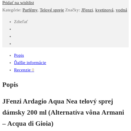
Pridať na wishlist
Kategórie:
Parfémy
,
Telové spreje
Značky:
JFenzi
,
kvetinová
,
vodná
Zdieľať
Popis
Ďalšie informácie
Recenzie
0
Popis
JFenzi Ardagio Aqua Nea telový sprej
dámsky 200 ml (Alternatíva vôna Armani
– Acqua di Gioia)