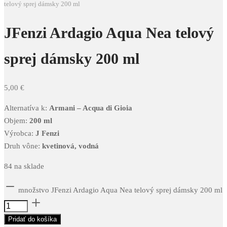
telový sprej dámsky 200 ml
JFenzi Ardagio Aqua Nea telový
sprej dámsky 200 ml
5,00
€
Alternatíva k:
Armani – Acqua di Gioia
Objem:
200 ml
Výrobca:
J Fenzi
Druh vône:
kvetinová, vodná
84 na sklade
množstvo JFenzi Ardagio Aqua Nea telový sprej dámsky 200 ml
Pridať do košíka