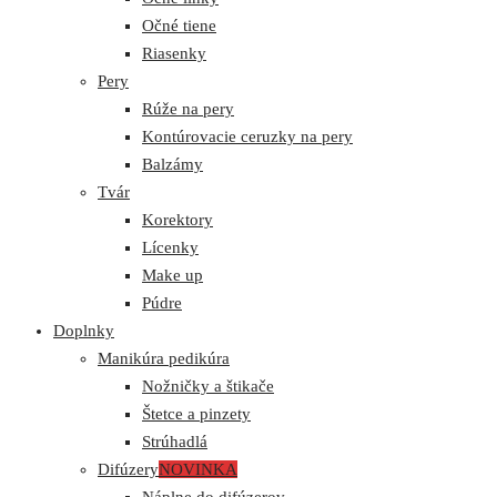
Očné tiene
Riasenky
Pery
Rúže na pery
Kontúrovacie ceruzky na pery
Balzámy
Tvár
Korektory
Lícenky
Make up
Púdre
Doplnky
Manikúra pedikúra
Nožničky a štikače
Štetce a pinzety
Strúhadlá
Difúzery
NOVINKA
Náplne do difúzerov