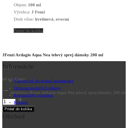
Objem:
100 ml
Výrobca:
J Fenzi
Druh vône:
kvetinová, ovocná
Pridať do košíka
JFenzi Ardagio Aqua Nea telový sprej dámsky 200 ml
Informácie
5,00
€
84 na sklade
Všeobecné obchodné podmienky
Ochrana osobných údajov
množstvo JFenzi Ardagio Aqua Nea telový sprej dámsky 200 ml
Reklamačný poriadok
Kontakt
Pridať do košíka
Obchod