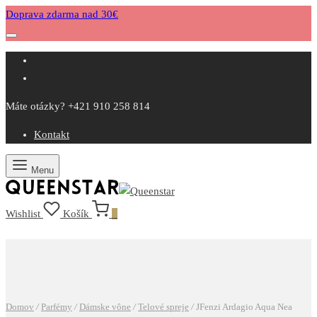
Doprava zdarma nad 30€
Máte otázky? +421 910 258 814
Kontakt
Menu
Wishlist
Košík
0
Domov
/
Parfémy
/
Dámske vône
/
Telové spreje
/
JFenzi Ardagio Aqua Nea